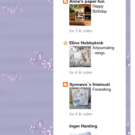
Anne's paper fun
Happy
Birthday
for 3 år siden
Elins Hobbykrok
Artjournaling
- wings.
for 4 år siden
Synnøve`s friminutt
Forandring
for 4 år siden
Inger Harding