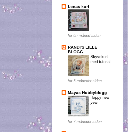
Lenas kort
for én måned siden
RANDI'S LILLE
BLOGG
Skyvekort
med tutorial
for 3 måneder siden
Mayas Hobbyblogg
Happy new
year
for 7 måneder siden