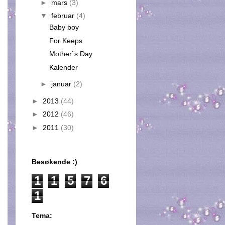
►
mars
(3)
▼
februar
(4)
Baby boy
For Keeps
Mother`s Day
Kalender
►
januar
(2)
►
2013
(44)
►
2012
(46)
►
2011
(30)
Besøkende :)
1
1
5
7
6
1
Tema: