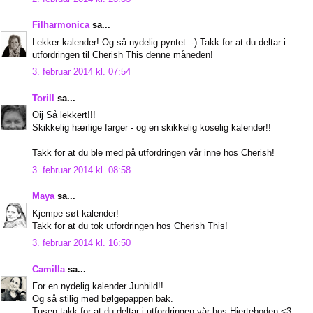
Filharmonica
sa...
Lekker kalender! Og så nydelig pyntet :-) Takk for at du deltar i
utfordringen til Cherish This denne måneden!
3. februar 2014 kl. 07:54
Torill
sa...
Oij Så lekkert!!!
Skikkelig hærlige farger - og en skikkelig koselig kalender!!
Takk for at du ble med på utfordringen vår inne hos Cherish!
3. februar 2014 kl. 08:58
Maya
sa...
Kjempe søt kalender!
Takk for at du tok utfordringen hos Cherish This!
3. februar 2014 kl. 16:50
Camilla
sa...
For en nydelig kalender Junhild!!
Og så stilig med bølgepappen bak.
Tusen takk for at du deltar i utfordringen vår hos Hjerteboden <3