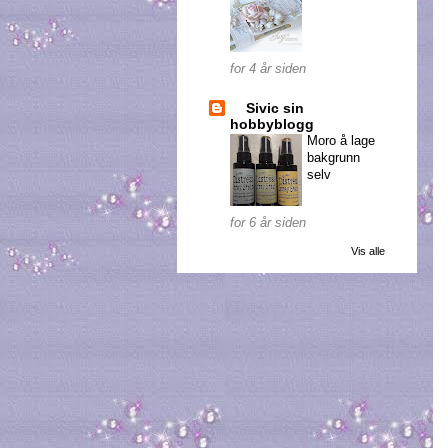
for 4 år siden
Sivic sin
hobbyblogg
Moro å lage
bakgrunn
selv
for 6 år siden
Vis alle