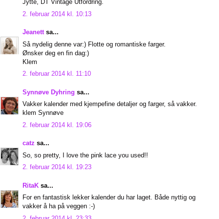
Jytte, DT Vintage Utfordring.
2. februar 2014 kl. 10:13
Jeanett
sa...
Så nydelig denne var:) Flotte og romantiske farger.
Ønsker deg en fin dag:)
Klem
2. februar 2014 kl. 11:10
Synnøve Dyhring
sa...
Vakker kalender med kjempefine detaljer og farger, så vakker.
klem Synnøve
2. februar 2014 kl. 19:06
catz
sa...
So, so pretty, I love the pink lace you used!!
2. februar 2014 kl. 19:23
RitaK
sa...
For en fantastisk lekker kalender du har laget. Både nyttig og
vakker å ha på veggen :-)
2. februar 2014 kl. 23:33