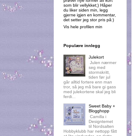
prøver nye former av kort
som blir vellykket;) Håper
du liker siden min, legg
gjerne igjen en kommentar,
det setter jeg stor pris på:)
Vis hele profilen min
Populære innlegg
Julekort
Julen nærmer
seg med
stormskritt,
tiden før jul
går alltid fortere enn man
tror, så jeg må bare gi gass
med julekortene skal jeg bli
ferdi...
Sweet Baby +
Blogghopp
Camilla i
Designtemet
til Nordsalten
Hobbyklubb har nettopp fått