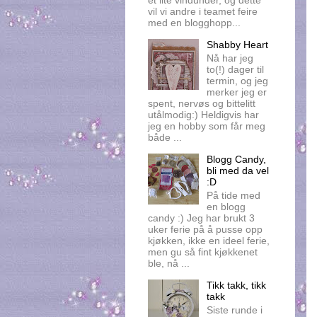
et lite vindunder, og dette
vil vi andre i teamet feire
med en blogghopp...
Shabby Heart
Nå har jeg
to(!) dager til
termin, og jeg
merker jeg er
spent, nervøs og bittelitt
utålmodig:) Heldigvis har
jeg en hobby som får meg
både ...
Blogg Candy,
bli med da vel
:D
På tide med
en blogg
candy :) Jeg har brukt 3
uker ferie på å pusse opp
kjøkken, ikke en ideel ferie,
men gu så fint kjøkkenet
ble, nå ...
Tikk takk, tikk
takk
Siste runde i