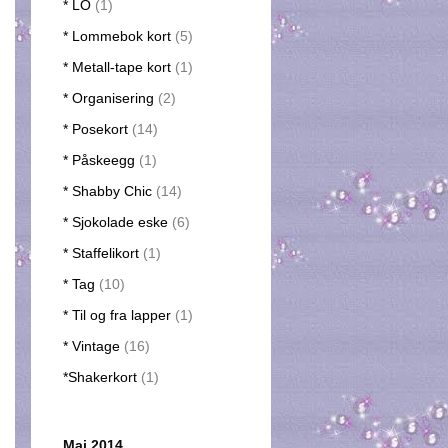
* LO
(1)
* Lommebok kort
(5)
* Metall-tape kort
(1)
* Organisering
(2)
* Posekort
(14)
* Påskeegg
(1)
* Shabby Chic
(14)
* Sjokolade eske
(6)
* Staffelikort
(1)
* Tag
(10)
* Til og fra lapper
(1)
* Vintage
(16)
*Shakerkort
(1)
Mai 2014